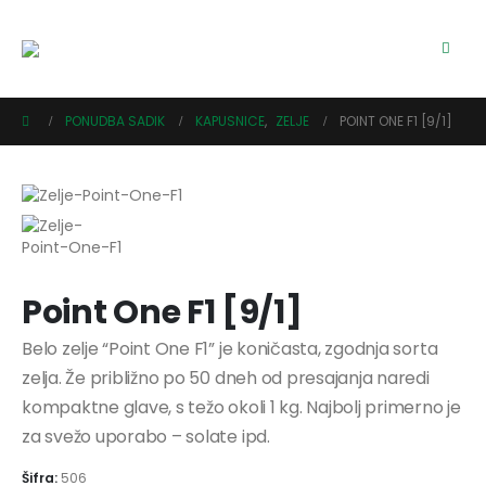
PONUDBA SADIK
KAPUSNICE
,
ZELJE
POINT ONE F1 [9/1]
Point One F1 [9/1]
Belo zelje “Point One F1” je koničasta, zgodnja sorta
zelja. Že približno po 50 dneh od presajanja naredi
kompaktne glave, s težo okoli 1 kg. Najbolj primerno je
za svežo uporabo – solate ipd.
Šifra:
506