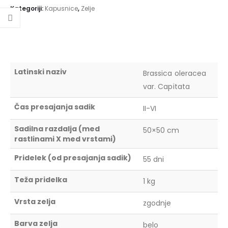
Kategoriji:
Kapusnice
,
Zelje
Latinski naziv
Brassica oleracea
var. Capitata
Čas presajanja sadik
II-VI
Sadilna razdalja (med
50×50 cm
rastlinami X med vrstami)
Pridelek (od presajanja sadik)
55 dni
Teža pridelka
1 kg
Vrsta zelja
zgodnje
Barva zelja
belo