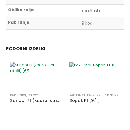
Oblika zelja
koničasto
Pakiranje
9 kos
PODOBNI IZDELKI
KAPUSNICE
,
OHROVT
KAPUSNICE
,
PAK CHOI - PEKINŠKO ZELJE
Sunbor F1 (kodrolistni, rdeči) [6/1]
Bopak F1 [9/1]