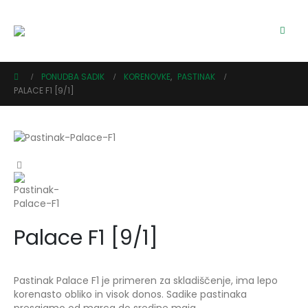
PONUDBA SADIK
KORENOVKE
,
PASTINAK
PALACE F1 [9/1]
Palace F1 [9/1]
Pastinak Palace F1 je primeren za skladiščenje, ima lepo
korenasto obliko in visok donos. Sadike pastinaka