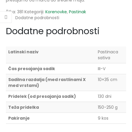
presajamo od marca do sredine maja.
Šifra:
381
Kategoriji:
Korenovke
,
Pastinak
Dodatne podrobnosti
Dodatne podrobnosti
Latinski naziv
Pastinaca
sativa
Čas presajanja sadik
III-V
Sadilna razdalja (med rastlinami X
10×35 cm
med vrstami)
Pridelek (od presajanja sadik)
130 dni
Teža pridelka
150-250 g
Pakiranje
9 kos