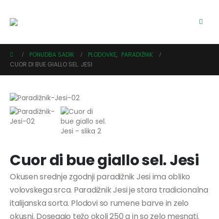
PONUDBA SADIK
PLODOVKE
,
PARADIŽNIK
CUOR DI BUE GIALLO SEL. JESI
Cuor di bue giallo sel. Jesi
Okusen srednje zgodnji paradižnik Jesi ima obliko
volovskega srca. Paradižnik Jesi je stara tradicionalna
italijanska sorta. Plodovi so rumene barve in zelo
okusni. Dosegajo težo okoli 250 g in so zelo mesnati.