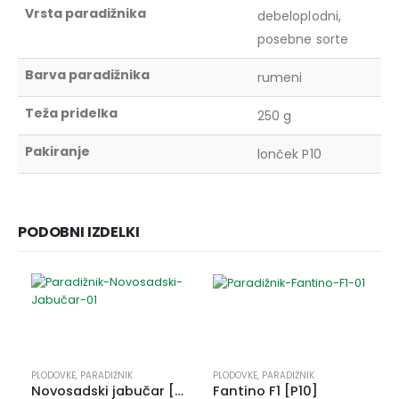
Vrsta paradižnika
debeloplodni,
posebne sorte
Barva paradižnika
rumeni
Teža pridelka
250 g
Pakiranje
lonček P10
PODOBNI IZDELKI
PLODOVKE
,
PARADIŽNIK
PLODOVKE
,
PARADIŽNIK
Novosadski jabučar [4/1]
Fantino F1 [P10]