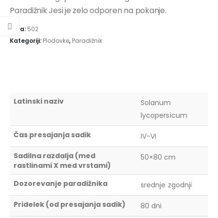
Paradižnik Jesi je zelo odporen na pokanje.
Šifra:
502
Kategoriji:
Plodovke
,
Paradižnik
Latinski naziv
Solanum
lycopersicum
Čas presajanja sadik
IV-VI
Sadilna razdalja (med
50×80 cm
rastlinami X med vrstami)
Dozorevanje paradižnika
srednje zgodnji
Pridelek (od presajanja sadik)
80 dni