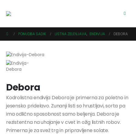
PONUDBA SADIK
LISTNA ZELENJAVA
,
ENDIVIJA
DEBORA
Debora
Kodrolistna endivija Debora je primerna za poletno in
jesensko pridelavo. Zunanji listi so hrustljavi, sorta pa
ima odlično sposobnost samo beljenja. Debora je
rezistentna na uhajanje v cvet in ožig listnih robov.
Primerna je za svež trg in pripravljene solate.