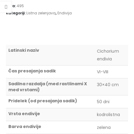
Šifra:
495
Kategoriji:
Listna zelenjava
,
Endivija
Latinski naziv
Cichorium
endivia
Čas presajanja sadik
VI-VIII
Sadilna razdalja (med rastlinami X
30×40 cm
med vrstami)
Pridelek (od presajanja sadik)
50 dni
Vrsta endivije
kodrolistna
Barva endivije
zelena