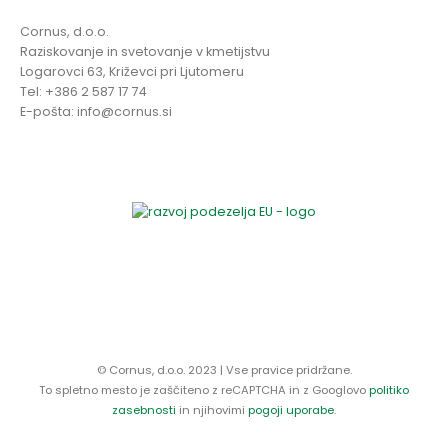
Cornus, d.o.o.
Raziskovanje in svetovanje v kmetijstvu
Logarovci 63, Križevci pri Ljutomeru
Tel: +386 2 587 17 74
E-pošta: info@cornus.si
© Cornus, d.o.o. 2023 | Vse pravice pridržane.
To spletno mesto je zaščiteno z reCAPTCHA in z Googlovo
politiko
zasebnosti
in njihovimi
pogoji uporabe
.