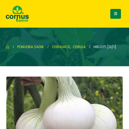
PONUDBA SADIK
ČEBULNICE
,
ČEBULA
HIELO F1 [12/1]