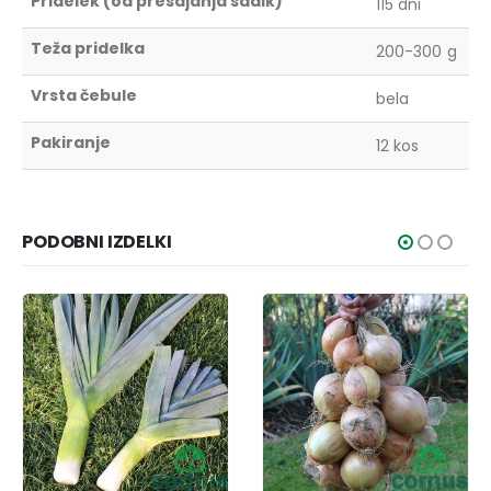
Pridelek (od presajanja sadik)
115 dni
Teža pridelka
200-300 g
Vrsta čebule
bela
Pakiranje
12 kos
PODOBNI IZDELKI