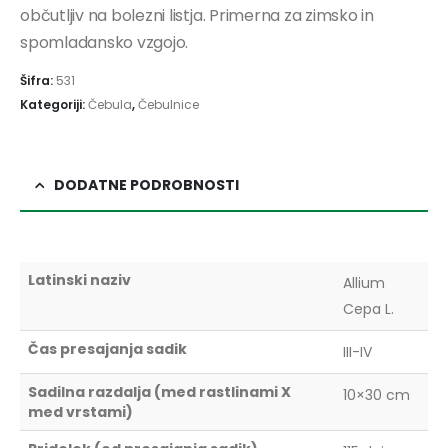
občutljiv na bolezni listja. Primerna za zimsko in
spomladansko vzgojo.
Šifra:
531
Kategoriji:
Čebula
,
Čebulnice
DODATNE PODROBNOSTI
Latinski naziv
Allium
Cepa L.
Čas presajanja sadik
III-IV
Sadilna razdalja (med rastlinami X
10×30 cm
med vrstami)