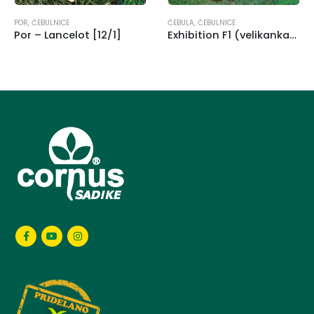
ULNICE
ČEBULA
,
ČEBULNICE
ČEBULA
,
Č
Lancelot [12/1]
Exhibition F1 (velikanka) [12/1]
Red Bull