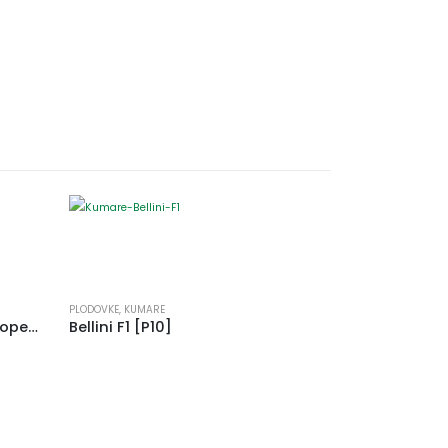
PLODOVKE
,
KUMARE
Čili – A Mazzetti (kajenski poper) [P10]
Bellini F1 [P10]