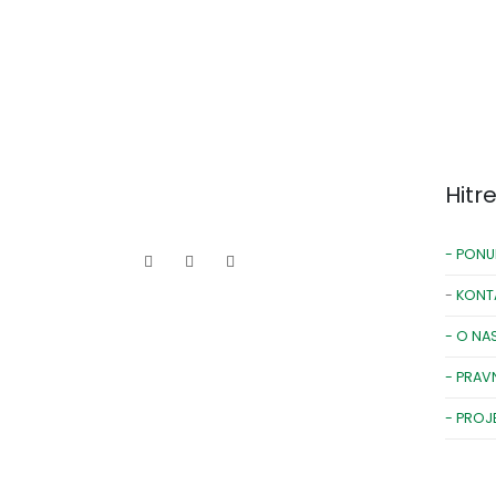
Hitr
- PONU
-
KONT
- O NA
- PRAV
- PROJ