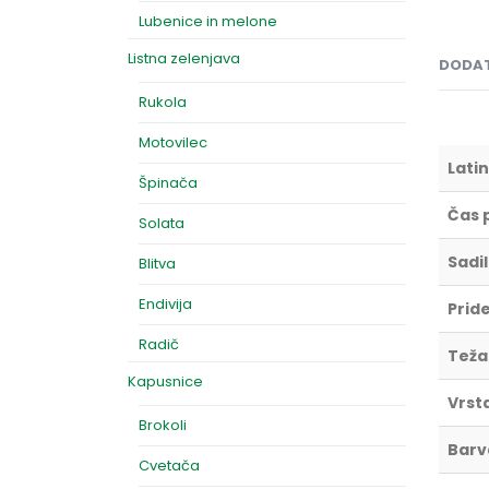
Lubenice in melone
Listna zelenjava
DODAT
Rukola
Motovilec
Latin
Špinača
Čas 
Solata
Sadi
Blitva
Endivija
Prid
Radič
Teža
Kapusnice
Vrst
Brokoli
Barv
Cvetača