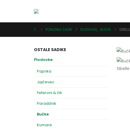
PONUDBA SADIK
PLODOVKE
,
BUČKE
SIBELL
OSTALE SADIKE
Plodovke
Paprika
Jajčevec
Feferoni & čili
Paradižnik
Bučke
Kumare