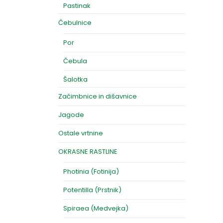
Pastinak
Čebulnice
Por
Čebula
Šalotka
Začimbnice in dišavnice
Jagode
Ostale vrtnine
OKRASNE RASTLINE
Photinia (Fotinija)
Potentilla (Prstnik)
Spiraea (Medvejka)