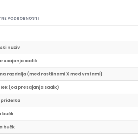
NE PODROBNOSTI
ski naziv
presajanja sadik
lna razdalja (med rastlinami X med vrstami)
elek (od presajanja sadik)
 pridelka
a bučk
a bučk