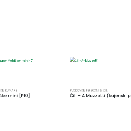
KE
,
KUMARE
PLODOVKE
,
FEFERONI & ČILI
ške mini [P10]