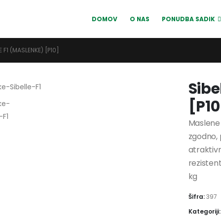
DOMOV
O NAS
PONUDBA SADIK
E F1 (MASLENKE) [P10]
Sibe
[P10
Maslene 
zgodno, 
atraktivn
rezisten
kg
Šifra:
397
Kategoriji