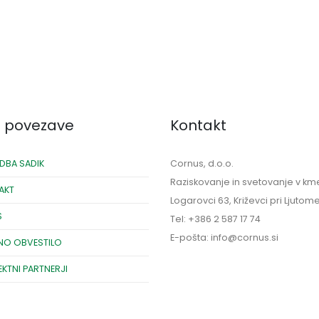
e povezave
Kontakt
DBA SADIK
Cornus, d.o.o.
Raziskovanje in svetovanje v kme
AKT
Logarovci 63, Križevci pri Ljutom
S
Tel: +386 2 587 17 74
E-pošta: info@cornus.si
NO OBVESTILO
EKTNI PARTNERJI