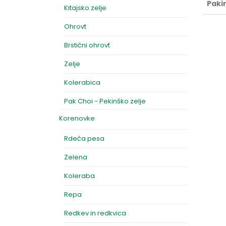
Paki
Kitajsko zelje
Ohrovt
Brstični ohrovt
Zelje
Kolerabica
Pak Choi - Pekinško zelje
Korenovke
Rdeča pesa
Zelena
Koleraba
Repa
Redkev in redkvica