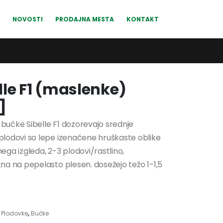
NOVOSTI
PRODAJNA MESTA
KONTAKT
lle F1 (maslenke)
]
bučke Sibelle F1 dozorevajo srednje
plodovi so lepe izenačene hruškaste oblike
ega izgleda, 2-3 plodovi/rastlino,
tna na pepelasto plesen. dosežejo težo 1-1,5
:
Plodovke
,
Bučke