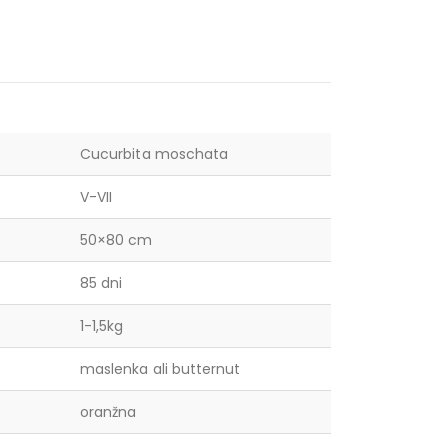
Cucurbita moschata
V-VII
50×80 cm
85 dni
1-1,5kg
maslenka ali butternut
oranžna