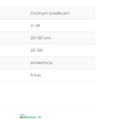
Ocimum basilicum
V-VII
20×30 cm
20-50
enoletnica
6 kos