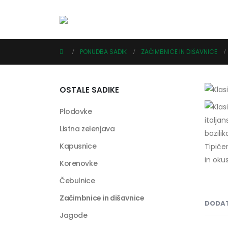
PONUDBA SADIK
ZAČIMBNICE IN DIŠAVNICE
OSTALE SADIKE
Plodovke
Listna zelenjava
Kapusnice
Korenovke
Čebulnice
Začimbnice in dišavnice
DODAT
Jagode