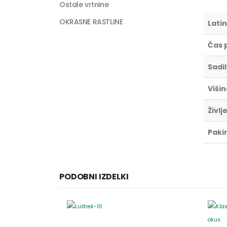
Ostale vrtnine
OKRASNE RASTLINE
Latin
Čas 
Sadi
Višin
Življ
Paki
PODOBNI IZDELKI