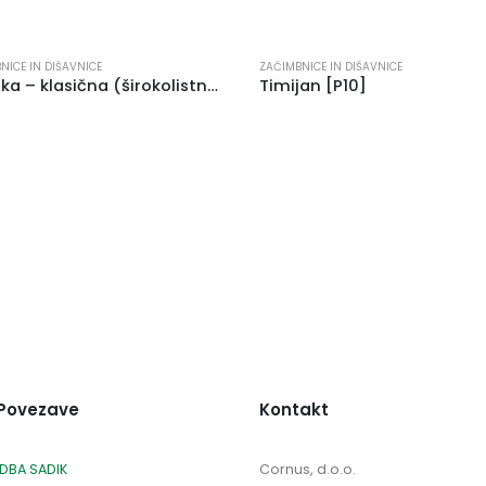
NICE IN DIŠAVNICE
ZAČIMBNICE IN DIŠAVNICE
Bazilika – klasična (širokolistna) [P10]
Timijan [P10]
 Povezave
Kontakt
DBA SADIK
Cornus, d.o.o.