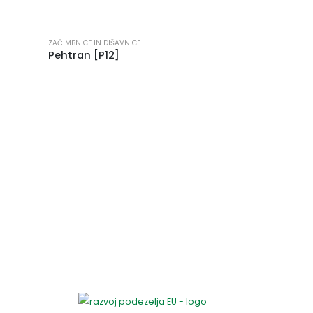
ZAČIMBNICE IN DIŠAVNICE
Pehtran [P12]
ZAČIMBNICE IN DIŠ
Melisa [P10]