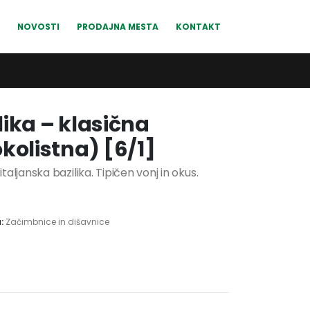
NOVOSTI
PRODAJNA MESTA
KONTAKT
lika – klasična
okolistna) [6/1]
italjanska bazilika. Tipičen vonj in okus.
a:
Začimbnice in dišavnice