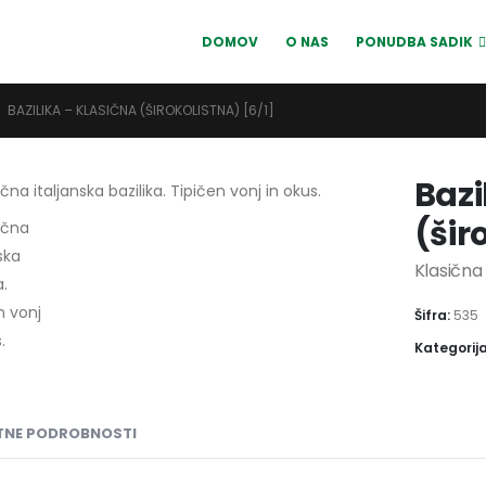
DOMOV
O NAS
PONUDBA SADIK
BAZILIKA – KLASIČNA (ŠIROKOLISTNA) [6/1]
Bazi
(šir
Klasična 
Šifra:
535
Kategorij
NE PODROBNOSTI