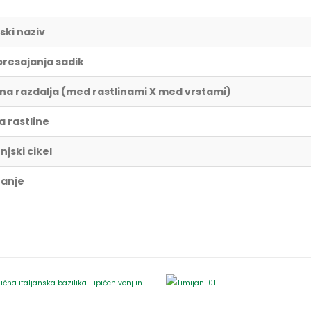
ski naziv
presajanja sadik
lna razdalja (med rastlinami X med vrstami)
a rastline
enjski cikel
ranje