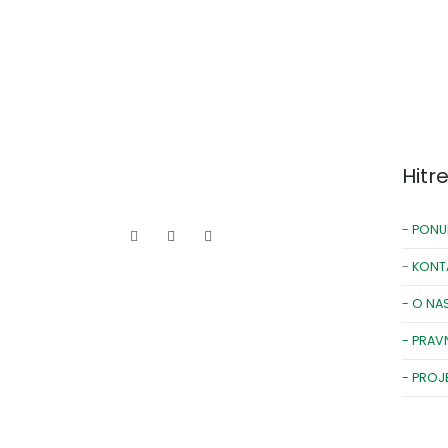
Hitr
- PONU
-
KONT
- O NA
- PRAV
- PROJ