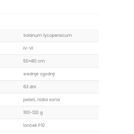
Solanum lycopersicum
IV-VI
50×80 cm
srednje zgodnji
63 dni
pelati, nizka sorta
100-120 g
lonček P10