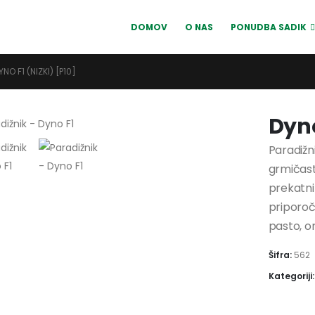
DOMOV
O NAS
PONUDBA SADIK
YNO F1 (NIZKI) [P10]
Dyno
Paradižni
grmičast
prekatni
priporoč
pasto, om
Šifra:
562
Kategoriji