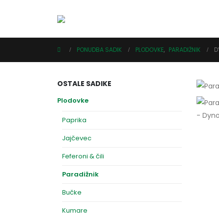
PONUDBA SADIK
PLODOVKE
,
PARADIŽNIK
D
OSTALE SADIKE
Plodovke
Paprika
Jajčevec
Feferoni & čili
Paradižnik
Bučke
Kumare