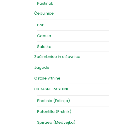
Pastinak
Čebulnice
Por
Čebula
Šalotka
Začimbnice in dišavnice
Jagode
Ostale vrtnine
OKRASNE RASTLINE
Photinia (Fotinija)
Potentilla (Prstnik)
Spiraea (Medvejka)