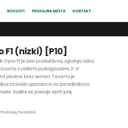
NOVOSTI
PRODAJNA MESTA
KONTAKT
 F1 (nizki) [P10]
k Dyno F1 je zelo produktivna, zgodnja nizka,
a sorta z velikimi podolgovatimi, 2-4
mi plodovi, brez semen. Ta sorta je
ljiva za svežo uporabo in za paradižnikovo
ake. Sadike se presaja april-junij.
:
Plodovke
,
Paradižnik