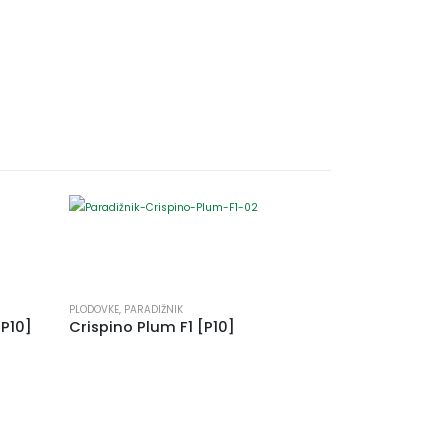
PLODOVKE
,
PARADIŽNIK
[P10]
Crispino Plum F1 [P10]