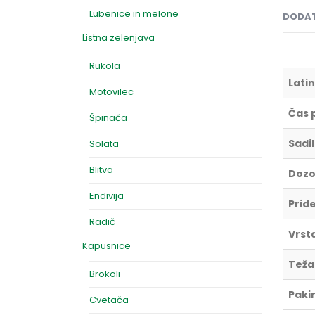
Lubenice in melone
DODAT
Listna zelenjava
Rukola
Latin
Motovilec
Čas 
Špinača
Sadi
Solata
Blitva
Dozo
Endivija
Prid
Radič
Vrst
Kapusnice
Teža
Brokoli
Paki
Cvetača