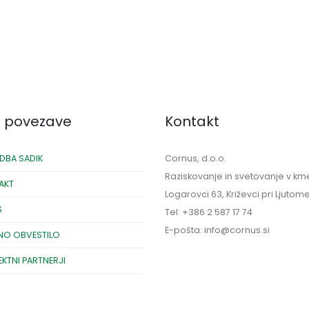
e povezave
Kontakt
DBA SADIK
Cornus, d.o.o.
Raziskovanje in svetovanje v kme
AKT
Logarovci 63, Križevci pri Ljutom
S
Tel: +386 2 587 17 74
E-pošta: info@cornus.si
NO OBVESTILO
EKTNI PARTNERJI