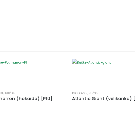
KE
,
BUČKE
PLODOVKE
,
BUČKE
marron (hokaido) [P10]
Atlantic Giant (velikanka) 