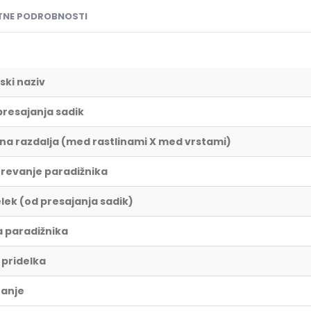
NE PODROBNOSTI
ski naziv
presajanja sadik
lna razdalja (med rastlinami X med vrstami)
revanje paradižnika
elek (od presajanja sadik)
a paradižnika
 pridelka
ranje