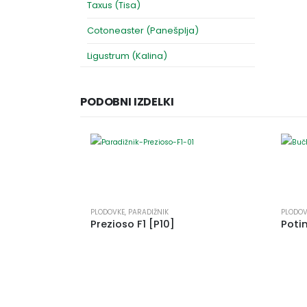
Taxus (Tisa)
Cotoneaster (Panešplja)
Ligustrum (Kalina)
PODOBNI IZDELKI
PLODOVKE
,
PARADIŽNIK
PLODOV
Prezioso F1 [P10]
Poti