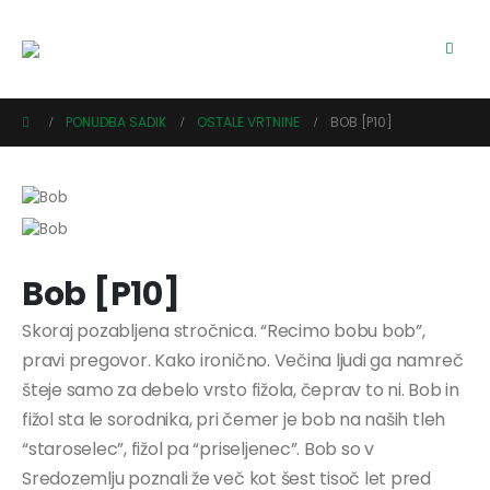
PONUDBA SADIK
OSTALE VRTNINE
BOB [P10]
Bob [P10]
Skoraj pozabljena stročnica. “Recimo bobu bob”,
pravi pregovor. Kako ironično. Večina ljudi ga namreč
šteje samo za debelo vrsto fižola, čeprav to ni. Bob in
fižol sta le sorodnika, pri čemer je bob na naših tleh
“staroselec”, fižol pa “priseljenec”. Bob so v
Sredozemlju poznali že več kot šest tisoč let pred