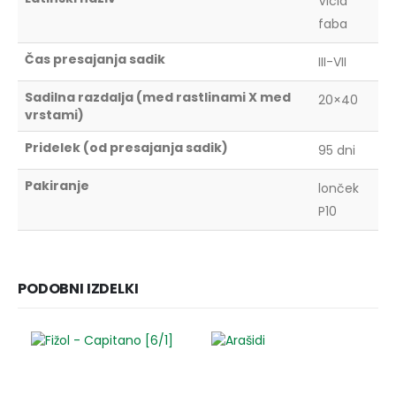
Vicia
faba
Čas presajanja sadik
III-VII
Sadilna razdalja (med rastlinami X med
20×40
vrstami)
Pridelek (od presajanja sadik)
95 dni
Pakiranje
lonček
P10
PODOBNI IZDELKI