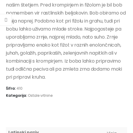
našim štetjem. Pred krompirjem in fižolom je bil bob
pomemben vir rastlinskih beljakovin. Bob obiramo od
junija naprej. Podobno kot pri fižolu in grahu, tudi pri
bobu lahko uživamo mlade stroke. Najpogosteje pa
uporabljamo zrnje, najprej mlado, nato suho. Zrnje
pripravljamo enako kot fižol: v raznih enolončnicah,
juhah, golažih, paprikaših, zelenjavnih napitkih ali v
kombinaciji s krompirjem. Iz boba lahko pripravimo
tudi odlična peciva ali pa zmleta zrna dodamo moki
pri pripravi kruha.
Šifra:
410
Kategorija:
Ostale vrtnine
Latinski naziv